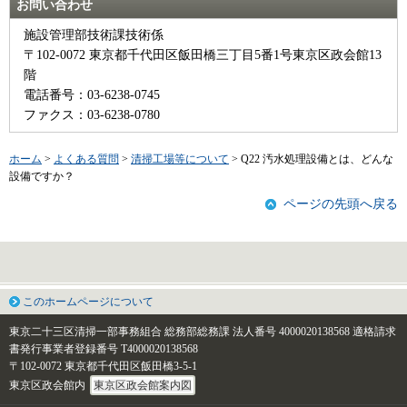
お問い合わせ
施設管理部技術課技術係
〒102-0072 東京都千代田区飯田橋三丁目5番1号東京区政会館13
階
電話番号：03-6238-0745
ファクス：03-6238-0780
ホーム
>
よくある質問
>
清掃工場等について
> Q22 汚水処理設備とは、どんな
設備ですか？
ページの先頭へ戻る
このホームページについて
東京二十三区清掃一部事務組合 総務部総務課
法人番号 4000020138568
適格請求
書発行事業者登録番号 T4000020138568
〒102-0072 東京都千代田区飯田橋3-5-1
東京区政会館内
東京区政会館案内図