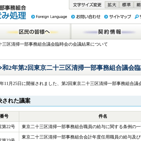
務組合 東京
民の皆様へ
契約情報
二十三区清掃一部事務組合議会臨時会の会議結果について
令和2年第2回東京二十三区清掃一部事務組合議会
2年11月25日に開催されました、第2回東京二十三区清掃一部事務組合
決された議案
番号
件名
案第22号
東京二十三区清掃一部事務組合職員の給与に関する条例の一
東京二十三区清掃一部事務組合会計年度任用職員の給与及び
案第23号