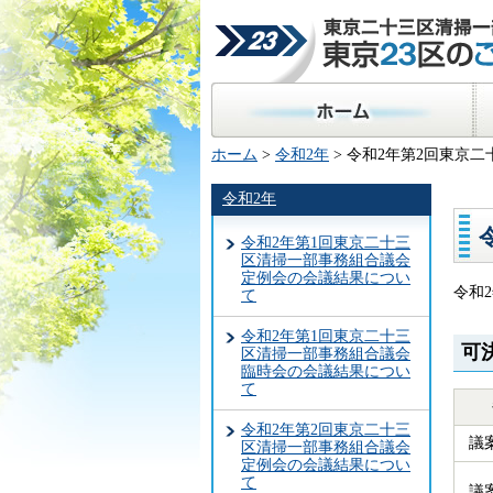
東京二十三区清掃一部事
23区のごみ処理
ホーム
区
ホーム
>
令和2年
> 令和2年第2回東京
令和2年
令和2年第1回東京二十三
区清掃一部事務組合議会
定例会の会議結果につい
令和
て
令和2年第1回東京二十三
可
区清掃一部事務組合議会
臨時会の会議結果につい
て
令和2年第2回東京二十三
議
区清掃一部事務組合議会
定例会の会議結果につい
て
議