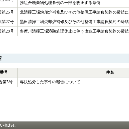
務組合廃棄物処理条例の一部を改正する条例
案第26号
北清掃工場焼却炉補修及びその他整備工事請負契約の締結に
案第27号
墨田清掃工場焼却炉補修及びその他整備工事請負契約の締結
案第28号
多摩川清掃工場溶融処理休止に伴う改造工事請負契約の締結
告
番号
件名
告第5号
専決処分した事件の報告について
い合わせ