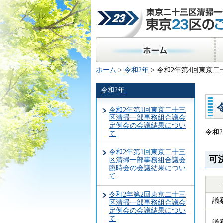
東京二十三区清掃一部事
23区のごみ処理
ホーム
区
ホーム
>
令和2年
> 令和2年第4回東京
令和2年
令和2年第1回東京二十三
区清掃一部事務組合議会
定例会の会議結果につい
令和
て
令和2年第1回東京二十三
可
区清掃一部事務組合議会
臨時会の会議結果につい
て
令和2年第2回東京二十三
議
区清掃一部事務組合議会
定例会の会議結果につい
て
議