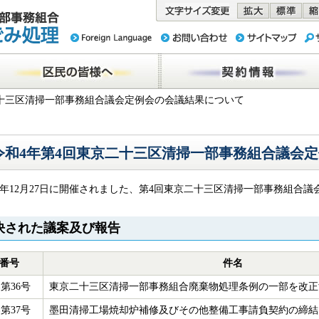
務組合 東京
民の皆様へ
契約情報
二十三区清掃一部事務組合議会定例会の会議結果について
令和4年第4回東京二十三区清掃一部事務組合議会
4年12月27日に開催されました、第4回東京二十三区清掃一部事務組合
決された議案及び報告
番号
件名
第36号
東京二十三区清掃一部事務組合廃棄物処理条例の一部を改正
第37号
墨田清掃工場焼却炉補修及びその他整備工事請負契約の締結