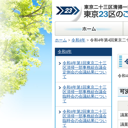
東京二十三区清掃一部事
23区のごみ処理
ホーム
区
ホーム
>
令和4年
> 令和4年第4回東京
令和4年
令和4年第1回東京二十三
区清掃一部事務組合議会
定例会の会議結果につい
令和
て
令和4年第1回東京二十三
可
区清掃一部事務組合議会
臨時会の会議結果につい
て
令和4年第2回東京二十三
議案
区清掃一部事務組合議会
臨時会の会議結果につい
議案
て