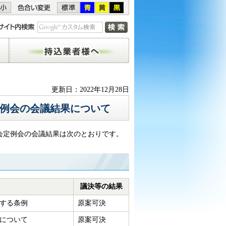
持込業者様へ
更新日：2022年12月28日
定例会の会議結果について
議会定例会の会議結果は次のとおりです。
議決等の結果
する条例
原案可決
について
原案可決