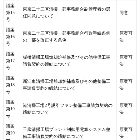
議案
東京二十三区清掃一部事務組合副管理者の選
第15
同意
任同意について
号
議案
東京二十三区清掃一部事務組合行政手続条例
原案可
第16
の一部を改正する条例
決
号
議案
板橋清掃工場焼却炉補修及びその他整備工事
原案可
第17
請負契約の締結について
決
号
議案
新江東清掃工場焼却炉補修及びその他整備工
原案可
第18
事請負契約の締結について
決
号
議案
港清掃工場2号誘引ファン整備工事請負契約の
原案可
第19
締結について
決
号
議案
千歳清掃工場プラント制御用電算システム整
原案可
第20
備工事請負契約の締結について
決
号