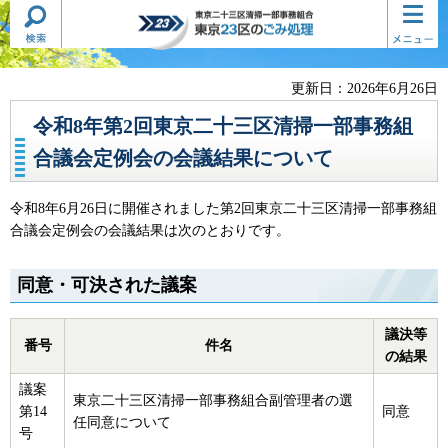
検索・
コンテ
東京二十三区清掃一部事務組合
共通メ
ンツメ
東京23区のごみ処理
ニュー
ニュー
更新日：2026年6月26日
令和8年第2回東京二十三区清掃一部事務組
合議会定例会の会議結果について
令和8年6月26日に開催されました第2回東京二十三区清掃一部事務組
合議会定例会の会議結果は次のとおりです。
同意・可決された議案
議決等
番号
件名
の結果
議案
東京二十三区清掃一部事務組合副管理者の選
第14
同意
任同意について
号