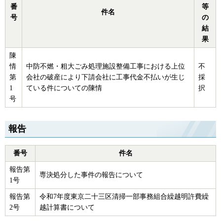
番
等
件名
号
の
結
果
陳
情
中防不燃・粗大ごみ処理施設整備工事における上位
不
第
会社の破産により下請会社に工事代金不払いが生じ
採
1
ている件についての陳情
択
号
報告
番号
件名
報告第
専決処分した事件の報告について
1号
報告第
令和7年度東京二十三区清掃一部事務組合繰越明許費繰
2号
越計算書について