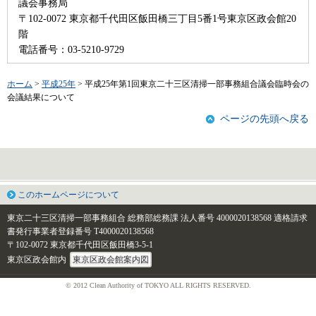
議会事務局
〒102-0072 東京都千代田区飯田橋三丁目5番1号東京区政会館20
階
電話番号：03-5210-9729
ホーム
>
平成25年
> 平成25年第1回東京二十三区清掃一部事務組合議会臨時会の
会議結果について
ページの先頭へ戻る
このホームページについて
東京二十三区清掃一部事務組合 総務部総務課
法人番号 4000020138568
適格請求
書発行事業者登録番号 T4000020138568
〒102-0072 東京都千代田区飯田橋3-5-1
東京区政会館内
東京区政会館案内図
© 2012 Clean Authority of TOKYO ALL RIGHTS RESERVED.