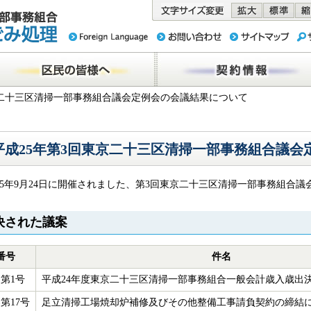
務組合 東京
民の皆様へ
契約情報
東京二十三区清掃一部事務組合議会定例会の会議結果について
平成25年第3回東京二十三区清掃一部事務組合議会
25年9月24日に開催されました、第3回東京二十三区清掃一部事務組合
決された議案
番号
件名
第1号
平成24年度東京二十三区清掃一部事務組合一般会計歳入歳出
第17号
足立清掃工場焼却炉補修及びその他整備工事請負契約の締結