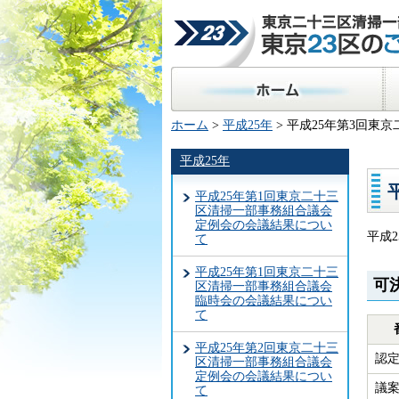
東京二十三区清掃一部事
23区のごみ処理
ホーム
区
ホーム
>
平成25年
> 平成25年第3回
平成25年
平成25年第1回東京二十三
区清掃一部事務組合議会
定例会の会議結果につい
平成
て
平成25年第1回東京二十三
可
区清掃一部事務組合議会
臨時会の会議結果につい
て
平成25年第2回東京二十三
認定
区清掃一部事務組合議会
定例会の会議結果につい
議案
て