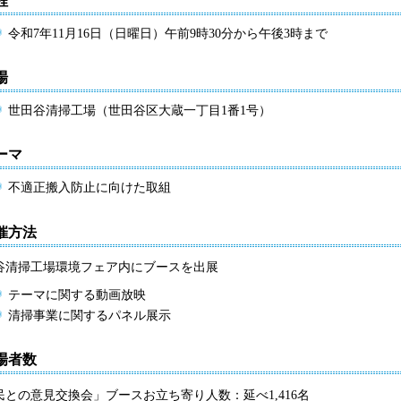
程
令和7年11月16日（日曜日）午前9時30分から午後3時まで
場
世田谷清掃工場（世田谷区大蔵一丁目1番1号）
テーマ
不適正搬入防止に向けた取組
開催方法
谷清掃工場環境フェア内にブースを出展
テーマに関する動画放映
清掃事業に関するパネル展示
来場者数
民との意見交換会」ブースお立ち寄り人数：延べ1,416名