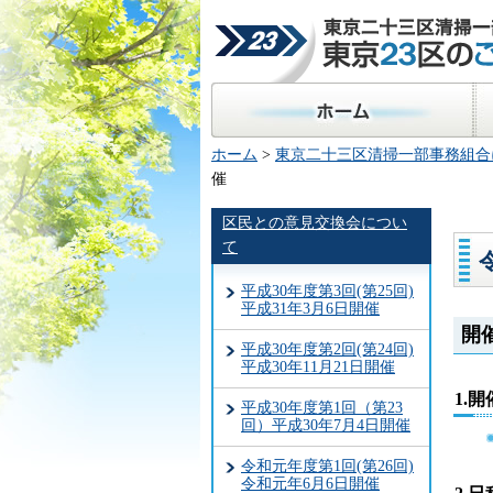
東京二十三区清掃一部事
23区のごみ処理
ホーム
区
ホーム
>
東京二十三区清掃一部事務組合
催
区民との意見交換会につい
て
平成30年度第3回(第25回)
平成31年3月6日開催
開
平成30年度第2回(第24回)
平成30年11月21日開催
1.
平成30年度第1回（第23
回）平成30年7月4日開催
令和元年度第1回(第26回)
令和元年6月6日開催