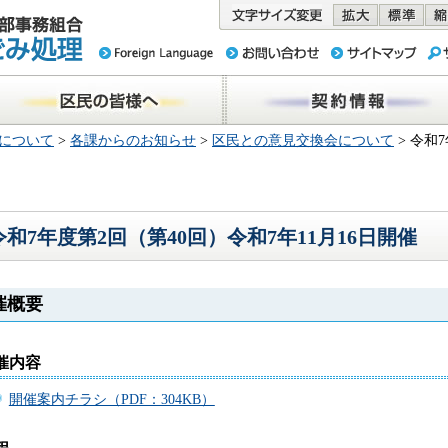
務組合 東京
民の皆様へ
契約情報
について
>
各課からのお知らせ
>
区民との意見交換会について
> 令和
令和7年度第2回（第40回）令和7年11月16日開催
催概要
開催内容
開催案内チラシ（PDF：304KB）