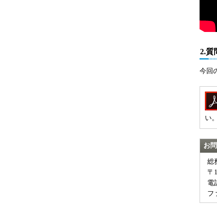
2.
今回
い
お問
総
〒
電話
ファ