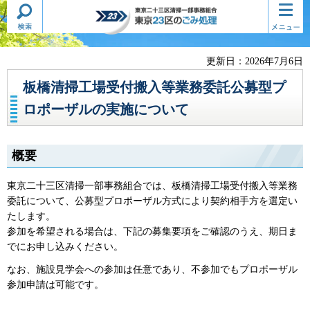
検索・
コンテ
東京二十三区清掃一部事務組合
共通メ
ンツメ
東京23区のごみ処理
ニュー
ニュー
更新日：2026年7月6日
板橋清掃工場受付搬入等業務委託公募型プ
ロポーザルの実施について
概要
東京二十三区清掃一部事務組合では、板橋清掃工場受付搬入等業務
委託について、公募型プロポーザル方式により契約相手方を選定い
たします。
参加を希望される場合は、下記の募集要項をご確認のうえ、期日ま
でにお申し込みください。
なお、施設見学会への参加は任意であり、不参加でもプロポーザル
参加申請は可能です。