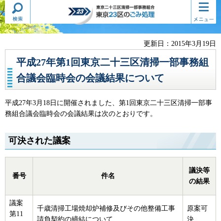
検索・
コンテ
東京二十三区清掃一部事務組合
共通メ
ンツメ
東京23区のごみ処理
ニュー
ニュー
更新日：2015年3月19日
平成27年第1回東京二十三区清掃一部事務組
合議会臨時会の会議結果について
平成27年3月18日に開催されました、第1回東京二十三区清掃一部事
務組合議会臨時会の会議結果は次のとおりです。
可決された議案
議決等
番号
件名
の結果
議案
千歳清掃工場焼却炉補修及びその他整備工事
原案可
第11
請負契約の締結について
決