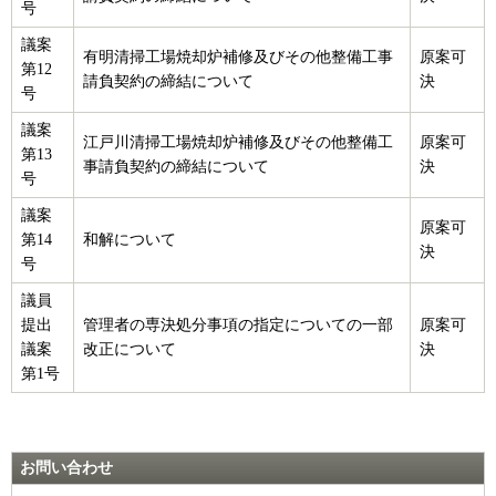
号
議案
有明清掃工場焼却炉補修及びその他整備工事
原案可
第12
請負契約の締結について
決
号
議案
江戸川清掃工場焼却炉補修及びその他整備工
原案可
第13
事請負契約の締結について
決
号
議案
原案可
第14
和解について
決
号
議員
提出
管理者の専決処分事項の指定についての一部
原案可
議案
改正について
決
第1号
お問い合わせ