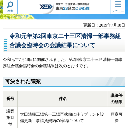
検索・
コンテ
東京二十三区清掃一部事務組合
共通メ
ンツメ
東京23区のごみ処理
ニュー
ニュー
更新日：2019年7月18日
令和元年第2回東京二十三区清掃一部事務組
合議会臨時会の会議結果について
令和元年7月18日に開催されました、第2回東京二十三区清掃一部事
務組合議会臨時会の会議結果は次のとおりです。
可決された議案
議決等
番号
件名
の結果
議案
大田清掃工場第一工場再稼働に伴うプラント設
原案可
第13
備更新工事請負契約の締結について
決
号