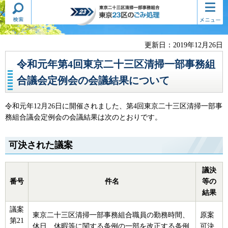
検索・
コンテ
東京二十三区清掃一部事務組合
共通メ
ンツメ
東京23区のごみ処理
ニュー
ニュー
更新日：2019年12月26日
令和元年第4回東京二十三区清掃一部事務組
合議会定例会の会議結果について
令和元年12月26日に開催されました、第4回東京二十三区清掃一部事
務組合議会定例会の会議結果は次のとおりです。
可決された議案
議決
番号
件名
等の
結果
議案
東京二十三区清掃一部事務組合職員の勤務時間、
原案
第21
休日、休暇等に関する条例の一部を改正する条例
可決