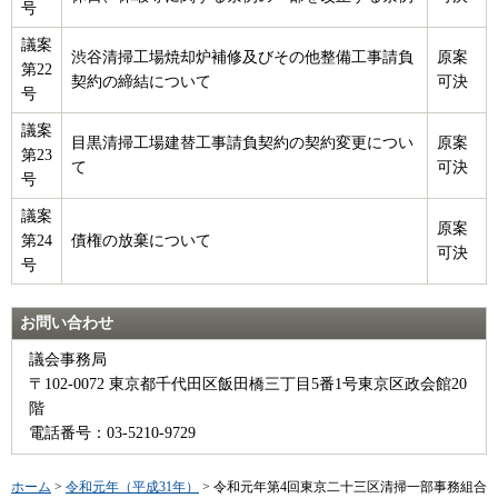
号
議案
渋谷清掃工場焼却炉補修及びその他整備工事請負
原案
第22
契約の締結について
可決
号
議案
目黒清掃工場建替工事請負契約の契約変更につい
原案
第23
て
可決
号
議案
原案
第24
債権の放棄について
可決
号
お問い合わせ
議会事務局
〒102-0072 東京都千代田区飯田橋三丁目5番1号東京区政会館20
階
電話番号：03-5210-9729
ホーム
>
令和元年（平成31年）
> 令和元年第4回東京二十三区清掃一部事務組合