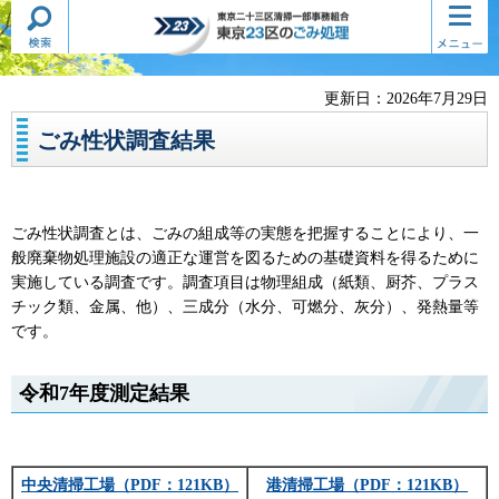
検索・
コンテ
東京二十三区清掃一部事務組合
共通メ
ンツメ
東京23区のごみ処理
ニュー
ニュー
更新日：2026年7月29日
ごみ性状調査結果
ごみ性状調査とは、ごみの組成等の実態を把握することにより、一
般廃棄物処理施設の適正な運営を図るための基礎資料を得るために
実施している調査です。調査項目は物理組成（紙類、厨芥、プラス
チック類、金属、他）、三成分（水分、可燃分、灰分）、発熱量等
です。
令和7年度測定結果
中央清掃工場
（PDF：121KB）
港清掃工場（PDF：121KB）