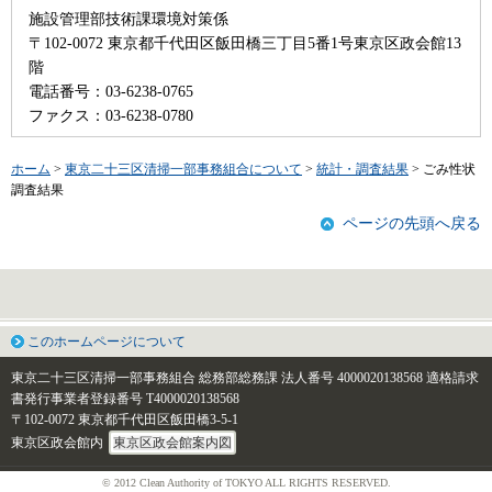
施設管理部技術課環境対策係
〒102-0072 東京都千代田区飯田橋三丁目5番1号東京区政会館13
階
電話番号：03-6238-0765
ファクス：03-6238-0780
ホーム
>
東京二十三区清掃一部事務組合について
>
統計・調査結果
> ごみ性状
調査結果
ページの先頭へ戻る
このホームページについて
東京二十三区清掃一部事務組合 総務部総務課
法人番号 4000020138568
適格請求
書発行事業者登録番号 T4000020138568
〒102-0072 東京都千代田区飯田橋3-5-1
東京区政会館内
東京区政会館案内図
© 2012 Clean Authority of TOKYO ALL RIGHTS RESERVED.