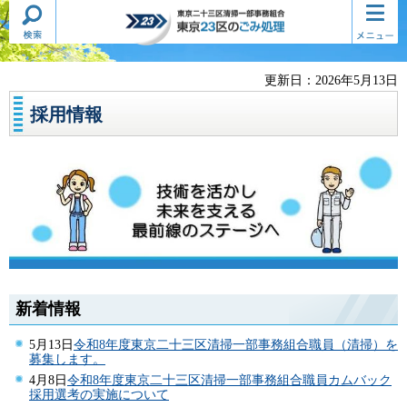
検索・
コンテ
東京二十三区清掃一部事務組合
共通メ
ンツメ
東京23区のごみ処理
ニュー
ニュー
更新日：2026年5月13日
採用情報
新着情報
5月13日
令和8年度東京二十三区清掃一部事務組合職員（清掃）を
募集します。
4月8日
令和8年度東京二十三区清掃一部事務組合職員カムバック
採用選考の実施について