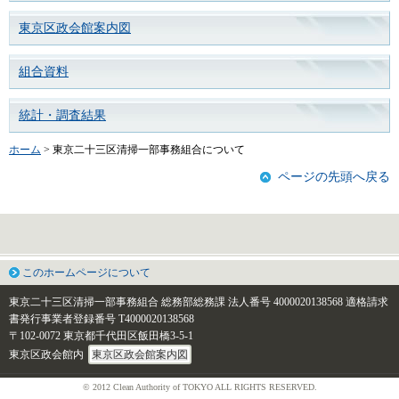
東京区政会館案内図
組合資料
統計・調査結果
ホーム
> 東京二十三区清掃一部事務組合について
ページの先頭へ戻る
このホームページについて
東京二十三区清掃一部事務組合 総務部総務課
法人番号 4000020138568
適格請求
書発行事業者登録番号 T4000020138568
〒102-0072 東京都千代田区飯田橋3-5-1
東京区政会館内
東京区政会館案内図
© 2012 Clean Authority of TOKYO ALL RIGHTS RESERVED.