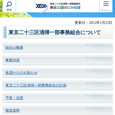
検索・
コンテ
東京二十三区清掃一部事務組合
共通メ
ンツメ
東京23区のごみ処理
ニュー
ニュー
更新日：2012年1月23日
東京二十三区清掃一部事務組合について
組合の概要
事業内容
各課からのお知らせ
東京二十三区清掃一部事務組合の計画
予算・決算
報道資料