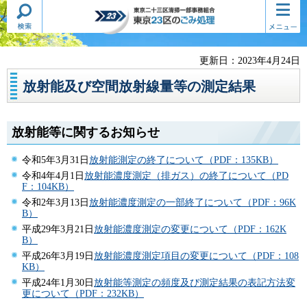
検索・
コンテ
東京二十三区清掃一部事務組合
共通メ
ンツメ
東京23区のごみ処理
ニュー
ニュー
更新日：2023年4月24日
放射能及び空間放射線量等の測定結果
放射能等に関するお知らせ
令和5年3月31日
放射能測定の終了について（PDF：135KB）
令和4年4月1日
放射能濃度測定（排ガス）の終了について（PD
F：104KB）
令和2年3月13日
放射能濃度測定の一部終了について（PDF：96K
B）
平成29年3月21日
放射能濃度測定の変更について（PDF：162K
B）
平成26年3月19日
放射能濃度測定項目の変更について（PDF：108
KB）
平成24年1月30日
放射能等測定の頻度及び測定結果の表記方法変
更について（PDF：232KB）