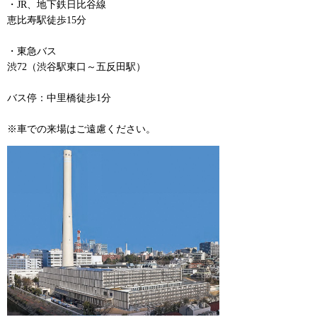
・JR、地下鉄日比谷線
恵比寿駅徒歩15分
・東急バス
渋72（渋谷駅東口～五反田駅）
バス停：中里橋徒歩1分
※車での来場はご遠慮ください。