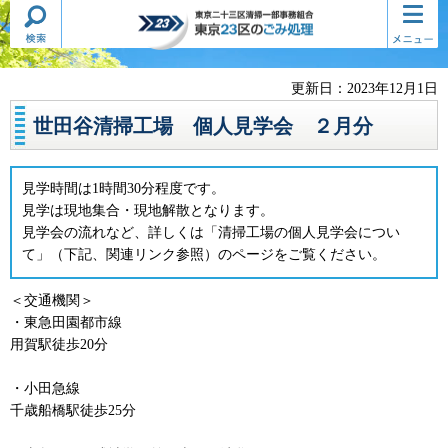
検索・
コンテ
東京二十三区清掃一部事務組合
共通メ
ンツメ
東京23区のごみ処理
ニュー
ニュー
更新日：2023年12月1日
世田谷清掃工場 個人見学会 ２月分
見学時間は1時間30分程度です。
見学は現地集合・現地解散となります。
見学会の流れなど、詳しくは「清掃工場の個人見学会につい
て」（下記、関連リンク参照）のページをご覧ください。
＜交通機関＞
・東急田園都市線
用賀駅徒歩20分
・小田急線
千歳船橋駅徒歩25分