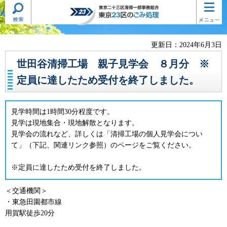
検索・
コンテ
東京二十三区清掃一部事務組合
共通メ
ンツメ
東京23区のごみ処理
ニュー
ニュー
更新日：2024年6月3日
世田谷清掃工場 親子見学会 ８月分 ※
定員に達したため受付を終了しました。
見学時間は1時間30分程度です。
見学は現地集合・現地解散となります。
見学会の流れなど、詳しくは「清掃工場の個人見学会につい
て」（下記、関連リンク参照）のページをご覧ください。
※定員に達したため受付を終了しました。
＜交通機関＞
・東急田園都市線
用賀駅徒歩20分