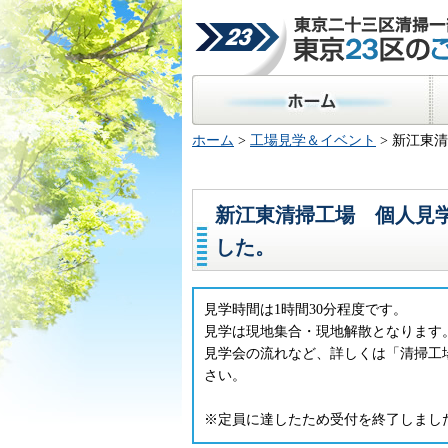
東京二十三区清掃一部事
23区のごみ処理
ホーム
区
ホーム
>
工場見学＆イベント
> 新江東
新江東清掃工場 個人見
した。
見学時間は1時間30分程度です。
見学は現地集合・現地解散となります
見学会の流れなど、詳しくは「清掃工
さい。
※定員に達したため受付を終了しまし