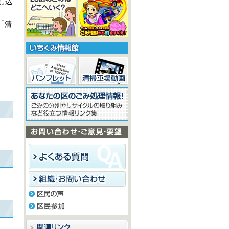
し込
「清