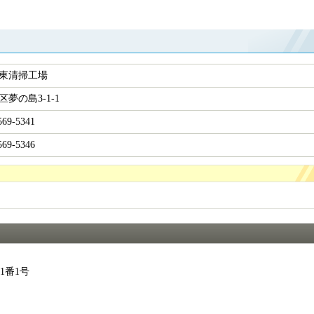
東清掃工場
区夢の島3-1-1
569-5341
569-5346
1番1号