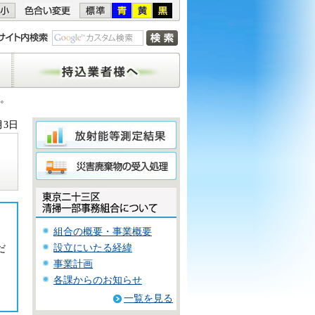
持込業者様へ
た。
月3日
組合の概要・事業概要
設立にいたる経緯
だ
事業計画
各課からのお知らせ
一覧を見る