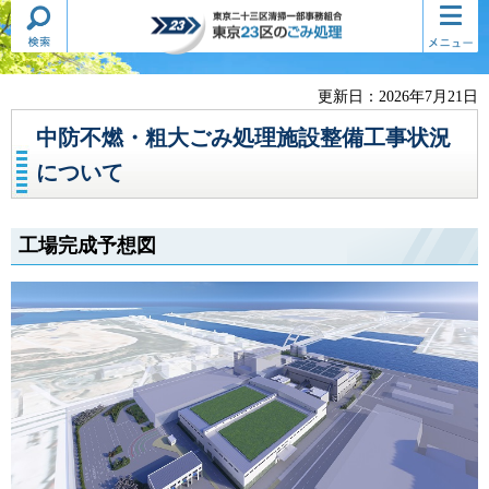
検索・
コンテ
東京二十三区清掃一部事務組合
共通メ
ンツメ
東京23区のごみ処理
ニュー
ニュー
更新日：2026年7月21日
中防不燃・粗大ごみ処理施設整備工事状況
について
工場完成予想図