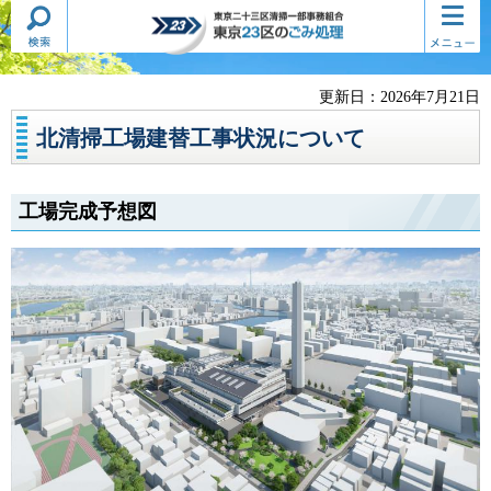
検索・
コンテ
東京二十三区清掃一部事務組合
共通メ
ンツメ
東京23区のごみ処理
ニュー
ニュー
更新日：2026年7月21日
北清掃工場建替工事状況について
工場完成予想図