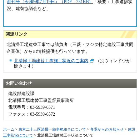
創刊号（令和5年7月19日）（PDF：251KB）
「概要：工事進捗状
況、建替協議会など」
関連リンク
北清掃工場建替工事では請負者（三菱・フジタ特定建設工事共同
企業体）からの情報提供も行っています。
北清掃工場建替工事施工状況のご案内
（別ウィンドウが
開きます）
お問い合わせ
建設部建設課
北清掃工場建替工事監督員事務所
電話番号：03-5939-6571
ファクス：03-5939-6572
ホーム
>
東京二十三区清掃一部事務組合について
>
各課からのお知らせ
>
建設
工事状況について
> 北清掃工場建替工事状況について