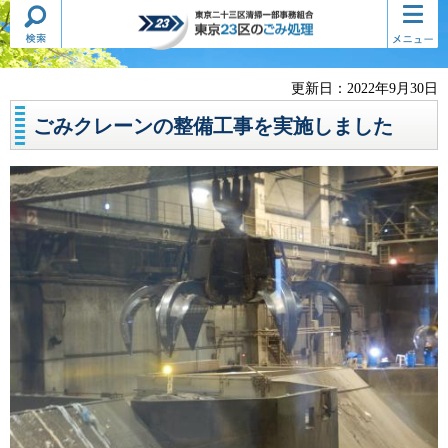
検索・
コンテ
東京二十三区清掃一部事務組合
共通メ
ンツメ
東京23区のごみ処理
ニュー
ニュー
更新日：2022年9月30日
ごみクレーンの整備工事を実施しました