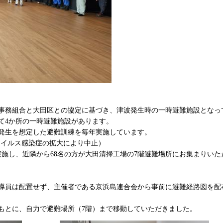
事務組合と大田区との協定に基づき、津波発生時の一時避難施設となっ
て4か所の一時避難施設があります。
波発生を想定した避難訓練を毎年実施しています。
ウイルス感染症の拡大により中止）
実施し、近隣から68名の方が大田清掃工場の7階避難場所にお集まりいた
導員は配置せず、主催者である京浜島連合会から事前に避難経路図を配
もとに、自力で避難場所（7階）まで移動していただきました。