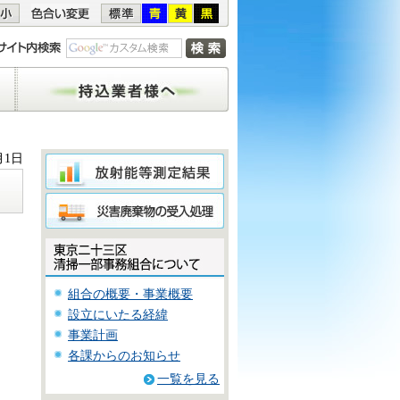
持込業者様へ
月1日
組合の概要・事業概要
設立にいたる経緯
事業計画
各課からのお知らせ
一覧を見る