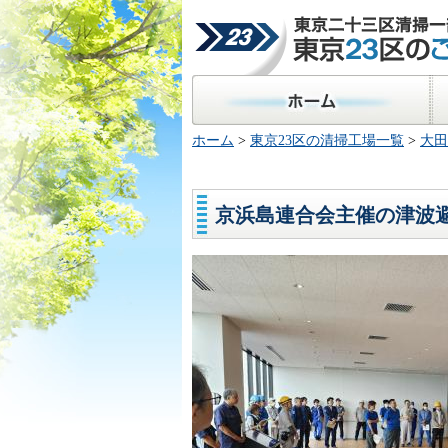
東京二十三区清掃一部事
23区のごみ処理
ホーム
区
ホーム
>
東京23区の清掃工場一覧
>
大田
京浜島連合会主催の津波