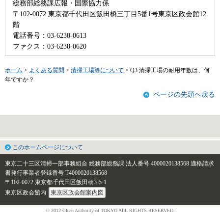
総務部総務課広報・国際協力係
〒102-0072 東京都千代田区飯田橋三丁目5番1号東京区政会館12
階
電話番号：03-6238-0613
ファクス：03-6238-0620
ホーム
>
よくある質問
>
清掃工場等について
> Q3 清掃工場の耐用年数は、何
年ですか？
ページの先頭へ戻る
このホームページについて
東京二十三区清掃一部事務組合 総務部総務課
法人番号 4000020138568
適格請求
書発行事業者登録番号 T4000020138568
〒102-0072 東京都千代田区飯田橋3-5-1
東京区政会館内
東京区政会館案内図
© 2012 Clean Authority of TOKYO ALL RIGHTS RESERVED.