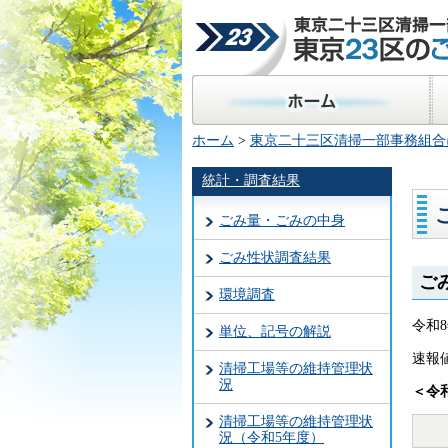
東京二十三区清掃一部事
23区のごみ処理
ホーム
区
ホーム
>
東京二十三区清掃一部事務組合
統計・調査結果
ごみ量・ごみの中身
ごみ性状調査結果
ご
環境調査
令和
単位、記号の解説
速報
清掃工場等の維持管理状
況
＜令
清掃工場等の維持管理状
況（令和5年度）