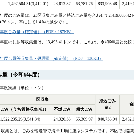
1,497,584.31(3,412.01)
23,813.87
63,781.76
833,903.48
2,419,
7年度のごみ量は、23区収集ごみ量と持込ごみ量を合わせて2,419,083.
520.26トン、率にして1.4％の減少です。
年度ごみ量（確定値）（PDF：187KB）
年度のし尿等収集量は、13,493.41トンです。これは、令和6年度と比較し
7年度し尿等収集量・処理量（確定値）（PDF：136KB）
み量（令和6年度）
6年度実績（単位：トン）
区収集
持込ごみ
合
※2
ごみ（うち管路収集※1）
不燃ごみ
粗大ごみ
1,522,235.29(3,541.34)
24,320.38
65,309.97
840,738.04
2,452,
管路収集とは、ごみを輸送管で清掃工場に運ぶシステムです。23区では臨