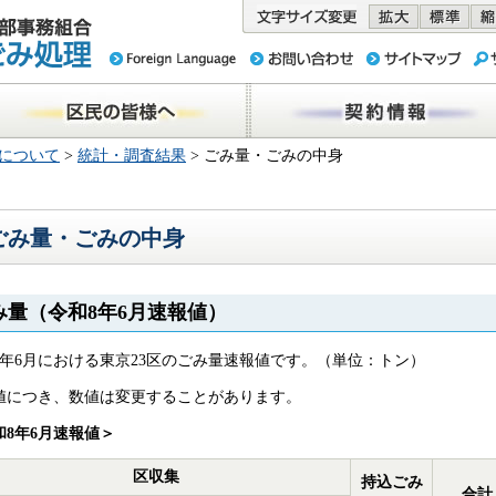
務組合 東京
民の皆様へ
契約情報
について
>
統計・調査結果
> ごみ量・ごみの中身
ごみ量・ごみの中身
み量（令和8年6月速報値）
8年6月における東京23区のごみ量速報値です。（単位：トン）
値につき、数値は変更することがあります。
和8年
6月速報値＞
区収集
持込ごみ
合計