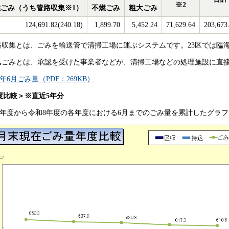
※2
ごみ（うち管路収集※1）
不燃ごみ
粗大ごみ
124,691.82(240.18)
1,899.70
5,452.24
71,629.64
203,673
管路収集とは、ごみを輸送管で清掃工場に運ぶシステムです。23区では臨
持込ごみとは、承認を受けた事業者などが、清掃工場などの処理施設に直
年6月ごみ量（PDF：269KB）
度比較＞※直近5年分
4年度から令和8年度の各年度における6月までのごみ量を累計したグラ