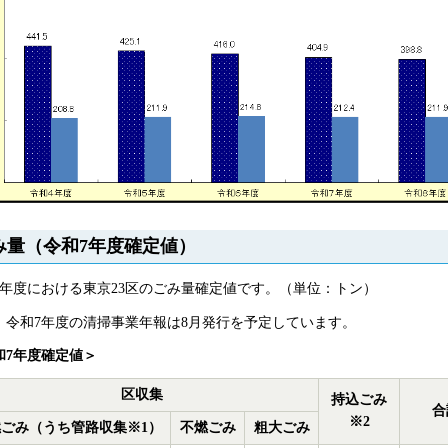
み量（令和7年度確定値）
7年度における東京23区のごみ量確定値です。（単位：トン）
、令和7年度の清掃事業年報は8月発行を予定しています。
和7年度確定
値＞
区収集
持込ごみ
合
※2
ごみ（うち管路収集※1）
不燃ごみ
粗大ごみ