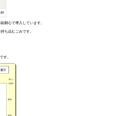
.40
海副都心で導入しています。
接持ち込むごみです。
フです。