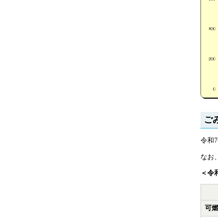
ご
令和
なお
＜令
可燃