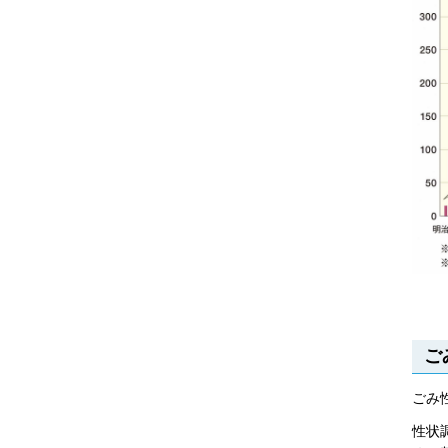
ご
ごみ
性状