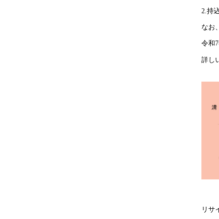
2.
なお
令和
詳し
リサ