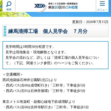
検索・
コンテ
東京二十三区清掃一部事務組合
共通メ
ンツメ
東京23区のごみ処理
ニュー
ニュー
更新日：2026年7月15日
練馬清掃工場 個人見学会 ７月分
見学時間は1時間30分程度です。
見学は現地集合・現地解散となります。
見学会の流れなど、詳しくは「清掃工場の個人見学会につい
て」（下記、関連リンク参照）のページをご覧ください。
＜交通機関＞
西武池袋線石神井公園駅(北口)より
・西武バス(吉60)(成増町行き)「三軒寺」下車徒歩5分
・西武バス(石01)(石神井循環)「三軒寺」下車徒歩5分
東京メトロ有楽町・副都心線地下鉄成増駅より
・西武バス(吉60)(吉祥寺駅行き)「三軒寺」下車徒歩5分