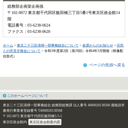
総務部企画室企画係
〒102-0072 東京都千代田区飯田橋三丁目5番1号東京区政会館14
階
電話番号：03-6238-0624
ファクス：03-6238-0620
ホーム
>
東京二十三区清掃一部事務組合について
>
各課からのお知らせ
>
区民
との意見交換会について
> 令和3年度第2回（第29回）令和4年3月開催（映像配
信形式）
ページの先頭へ戻る
このホームページについて
東京二十三区清掃一部事務組合 総務部総務課
法人番号 4000020138568
適格請求
書発行事業者登録番号 T4000020138568
〒102-0072 東京都千代田区飯田橋3-5-1
東京区政会館内
東京区政会館案内図