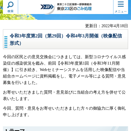
検索・
コンテ
東京二十三区清掃一部事務組合
共通メ
ンツメ
東京23区のごみ処理
ニュー
ニュー
更新日：2022年4月18日
令和3年度第2回（第29回）令和4年3月開催（映像配信
形式）
今回の区民との意見交換会につきましては、新型コロナウイルス感
染症の感染状況を鑑み、前回【令和3年度第1回（令和3年11月開
催）】に引き続き、Webセミナーシステムを活用した映像配信や当
組合ホームページに資料掲載をし、電子メール等による質問・意見
募集を行いました。
お寄せいただきました質問・意見並びに当組合の考え方を併せて公
表いたします。
今回、質問・意見をお寄せいただきました方々の御協力に厚く御礼
申し上げます。
1.テーマ