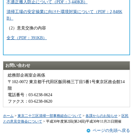
不適正搬入防止について（PDF：3,440KB）
清掃工場の安定操業に向けた環境対策について（PDF：2,848K
B）
（2）意見交換の内容
全文（PDF：391KB）
お問い合わせ
総務部企画室企画係
〒102-0072 東京都千代田区飯田橋三丁目5番1号東京区政会館14
階
電話番号：03-6238-0624
ファクス：03-6238-0620
ホーム
>
東京二十三区清掃一部事務組合について
>
各課からのお知らせ
>
区民
との意見交換会について
> 平成30年度第2回(第24回)平成30年11月21日開催
ページの先頭へ戻る