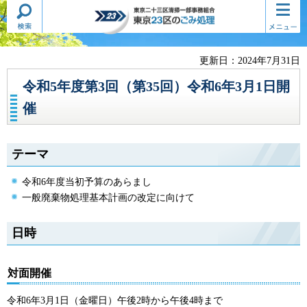
検索・
コンテ
東京二十三区清掃一部事務組合
共通メ
ンツメ
東京23区のごみ処理
ニュー
ニュー
更新日：2024年7月31日
令和5年度第3回（第35回）令和6年3月1日開
催
テーマ
令和6年度当初予算のあらまし
一般廃棄物処理基本計画の改定に向けて
日時
対面開催
令和6年3月1日（金曜日）午後2時から午後4時まで