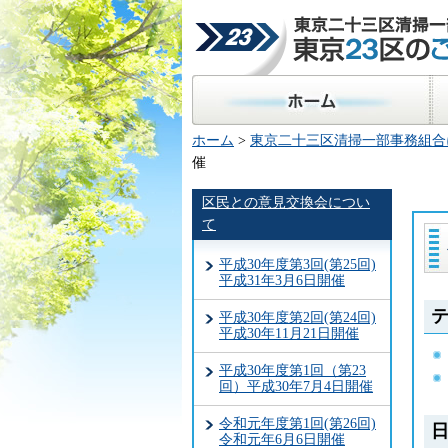
東京二十三区清掃一部事
23区のごみ処理
ホーム
区
ホーム
>
東京二十三区清掃一部事務組合
催
区民との意見交換会につい
て
平成30年度第3回(第25回)
平成31年3月6日開催
平成30年度第2回(第24回)
平成30年11月21日開催
平成30年度第1回（第23
回）平成30年7月4日開催
令和元年度第1回(第26回)
令和元年6月6日開催