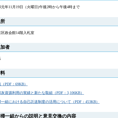
和元年11月19日（火曜日)午後2時から午後4時まで
場所
京区政会館14階入札室
参加者
名
資料
（PDF：69KB）
灰資源利用の実績と新たな取組（PDF：3,106KB）
掃一組における自己託送制度の活用について（PDF：453KB）
清掃一組からの説明と意見交換の内容