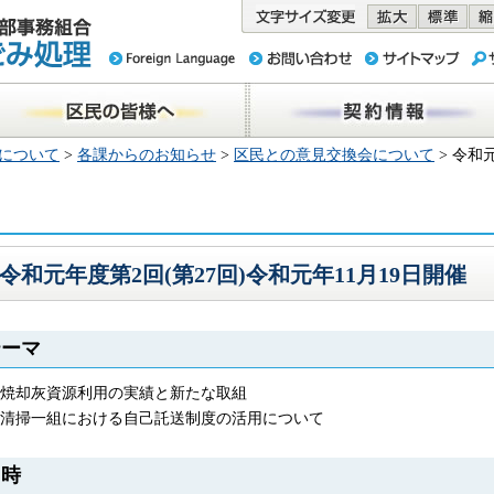
務組合 東京
民の皆様へ
契約情報
について
>
各課からのお知らせ
>
区民との意見交換会について
> 令和
令和元年度第2回(第27回)令和元年11月19日開催
テーマ
焼却灰資源利用の実績と新たな取組
清掃一組における自己託送制度の活用について
日時