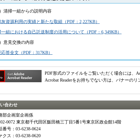
1）清掃一組からの説明内容
灰資源利用の実績と新たな取組（PDF：2,227KB）
掃一組における自己託送制度の活用について（PDF：6,349KB）
2）意見交換の内容
応答全文（PDF：317KB）
PDF形式のファイルをご覧いただく場合には、Adobe A
Acrobat Readerをお持ちでない方は、バナ
。
い合わせ
務部企画室企画係
102-0072 東京都千代田区飯田橋三丁目5番1号東京区政会館14階
番号：03-6238-0624
クス：03-6238-0620