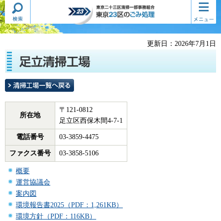
検索・
コンテ
東京二十三区清掃一部事務組合
共通メ
ンツメ
東京23区のごみ処理
ニュー
ニュー
更新日：2026年7月1日
〒121-0812
所在地
足立区西保木間4-7-1
電話番号
03-3859-4475
ファクス番号
03-3858-5106
概要
運営協議会
案内図
環境報告書2025（PDF：1,261KB）
環境方針（PDF：116KB）