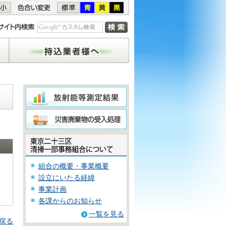
持込業者様へ
組合の概要・事業概要
設立にいたる経緯
事業計画
各課からのお知らせ
一覧を見る
戻る