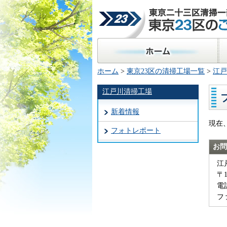
東京二十三区清掃一部事
23区のごみ処理
ホーム
区
ホーム
>
東京23区の清掃工場一覧
>
江戸
江戸川清掃工場
新着情報
現在
フォトレポート
お問
江
〒
電話
ファ