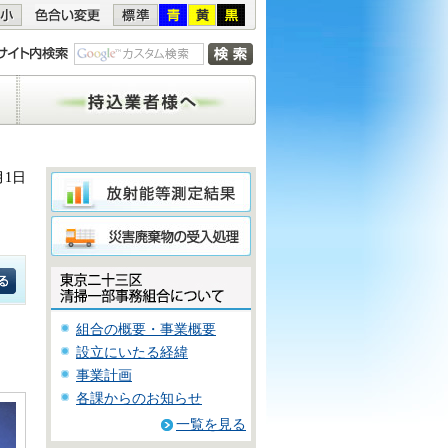
持込業者様へ
月1日
組合の概要・事業概要
設立にいたる経緯
事業計画
各課からのお知らせ
一覧を見る