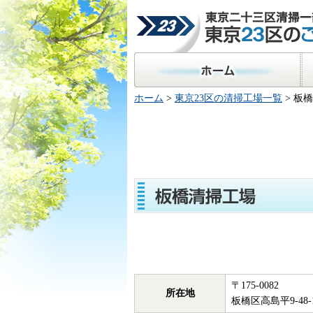
東京二十三区清掃一部事
23区のごみ処理
ホーム
区
ホーム
>
東京23区の清掃工場一覧
> 板
〒175-0082
所在地
板橋区高島平9-48-