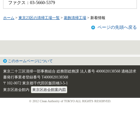
ファクス：03-5660-5379
ホーム
>
東京23区の清掃工場一覧
>
葛飾清掃工場
> 新着情報
ページの先頭へ戻る
このホームページについて
東京二十三区清掃一部事務組合 総務部総務課
法人番号 4000020138568
適格請求
書発行事業者登録番号 T4000020138568
〒102-0072 東京都千代田区飯田橋3-5-1
東京区政会館内
東京区政会館案内図
© 2012 Clean Authority of TOKYO ALL RIGHTS RESERVED.