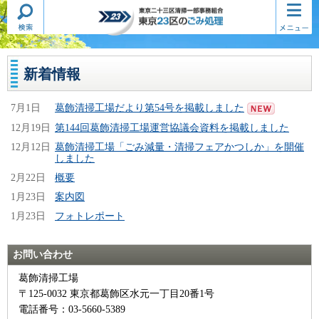
検索・
コンテ
東京二十三区清掃一部事務組合
共通メ
ンツメ
東京23区のごみ処理
ニュー
ニュー
新着情報
7月1日
葛飾清掃工場だより第54号を掲載しました
12月19日
第144回葛飾清掃工場運営協議会資料を掲載しました
12月12日
葛飾清掃工場「ごみ減量・清掃フェアかつしか」を開催
しました
2月22日
概要
1月23日
案内図
1月23日
フォトレポート
お問い合わせ
葛飾清掃工場
〒125-0032 東京都葛飾区水元一丁目20番1号
電話番号：03-5660-5389