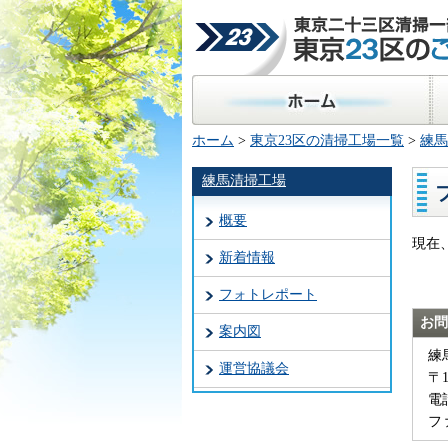
東京二十三区清掃一部事
23区のごみ処理
ホーム
区
ホーム
>
東京23区の清掃工場一覧
>
練馬
練馬清掃工場
概要
現在
新着情報
フォトレポート
お問
案内図
練
運営協議会
〒
電話
ファ