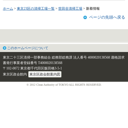
ホーム
>
東京23区の清掃工場一覧
>
世田谷清掃工場
> 新着情報
ページの先頭へ戻る
このホームページについて
東京二十三区清掃一部事務組合 総務部総務課
法人番号 4000020138568
適格請求
書発行事業者登録番号 T4000020138568
〒102-0072 東京都千代田区飯田橋3-5-1
東京区政会館内
東京区政会館案内図
© 2012 Clean Authority of TOKYO ALL RIGHTS RESERVED.