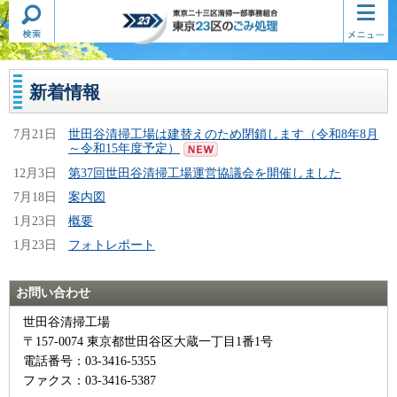
検索・
コンテ
東京二十三区清掃一部事務組合
共通メ
ンツメ
東京23区のごみ処理
ニュー
ニュー
新着情報
7月21日
世田谷清掃工場は建替えのため閉鎖します（令和8年8月
～令和15年度予定）
12月3日
第37回世田谷清掃工場運営協議会を開催しました
7月18日
案内図
1月23日
概要
1月23日
フォトレポート
お問い合わせ
世田谷清掃工場
〒157-0074 東京都世田谷区大蔵一丁目1番1号
電話番号：03-3416-5355
ファクス：03-3416-5387