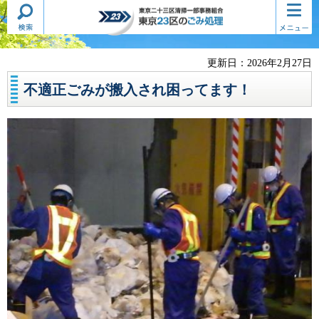
検索・
コンテ
東京二十三区清掃一部事務組合
共通メ
ンツメ
東京23区のごみ処理
ニュー
ニュー
更新日：2026年2月27日
不適正ごみが搬入され困ってます！