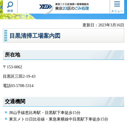
検索・
コンテ
東京二十三区清掃一部事務組合
共通メ
ンツメ
東京23区のごみ処理
ニュー
ニュー
更新日：2023年3月16日
目黒清掃工場案内図
所在地
〒153-0062
目黒区三田2-19-43
電話03-5708-5314
交通機関
JR山手線恵比寿駅・目黒駅下車徒歩15分
東京メトロ日比谷線・東急東横線中目黒駅下車徒歩15分