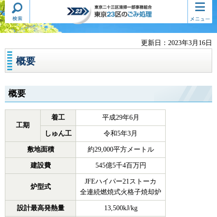
検索・
コンテ
東京二十三区清掃一部事務組合
共通メ
ンツメ
東京23区のごみ処理
ニュー
ニュー
更新日：2023年3月16日
概要
概要
着工
平成29年6月
工期
しゅん工
令和5年3月
敷地面積
約29,000平方メートル
建設費
545億5千4百万円
JFEハイパー21ストーカ
炉型式
全連続燃焼式火格子焼却炉
設計最高発熱量
13,500kJ/kg