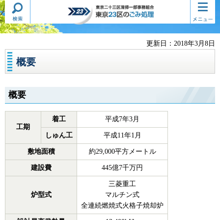
検索・
コンテ
東京二十三区清掃一部事務組合
共通メ
ンツメ
東京23区のごみ処理
ニュー
ニュー
更新日：2018年3月8日
概要
概要
着工
平成7年3月
工期
しゅん工
平成11年1月
敷地面積
約29,000平方メートル
建設費
445億7千万円
三菱重工
炉型式
マルチン式
全連続燃焼式火格子焼却炉