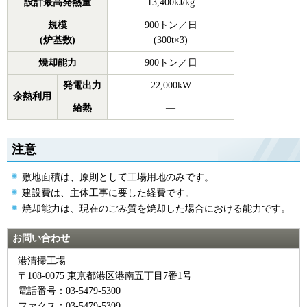
設計最高発熱量
13,400kJ/kg
規模
900トン／日
(炉基数)
(300t×3)
焼却能力
900トン／日
発電出力
22,000kW
余熱利用
給熱
―
注意
敷地面積は、原則として工場用地のみです。
建設費は、主体工事に要した経費です。
焼却能力は、現在のごみ質を焼却した場合における能力です。
お問い合わせ
港清掃工場
〒108-0075 東京都港区港南五丁目7番1号
電話番号：03-5479-5300
ファクス：03-5479-5399