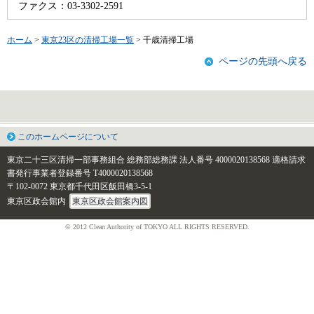
ファクス：03-3302-2591
ホーム
>
東京23区の清掃工場一覧
> 千歳清掃工場
ページの先頭へ戻る
このホームページについて
東京二十三区清掃一部事務組合 総務部総務課
法人番号 4000020138568
適格請求
書発行事業者登録番号 T4000020138568
〒102-0072 東京都千代田区飯田橋3-5-1
東京区政会館内
東京区政会館案内図
© 2012 Clean Authority of TOKYO ALL RIGHTS RESERVED.