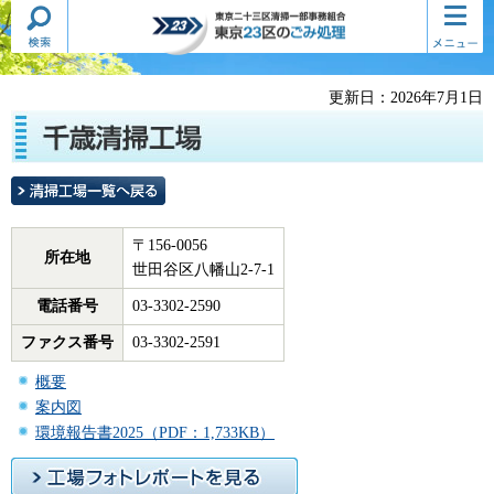
検索・
コンテ
東京二十三区清掃一部事務組合
共通メ
ンツメ
東京23区のごみ処理
ニュー
ニュー
更新日：2026年7月1日
〒156-0056
所在地
世田谷区八幡山2-7-1
電話番号
03-3302-2590
ファクス番号
03-3302-2591
概要
案内図
環境報告書2025（PDF：1,733KB）