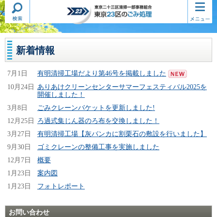
検索・
コンテ
東京二十三区清掃一部事務組合
共通メ
ンツメ
東京23区のごみ処理
ニュー
ニュー
新着情報
7月1日
有明清掃工場だより第46号を掲載しました
10月24日
ありあけクリーンセンターサマーフェスティバル2025を
開催しました！
3月8日
ごみクレーンバケットを更新しました!
12月25日
ろ過式集じん器のろ布を交換しました！
3月27日
有明清掃工場【灰バンカに割栗石の敷設を行いました】
9月30日
ゴミクレーンの整備工事を実施しました
12月7日
概要
1月23日
案内図
1月23日
フォトレポート
お問い合わせ