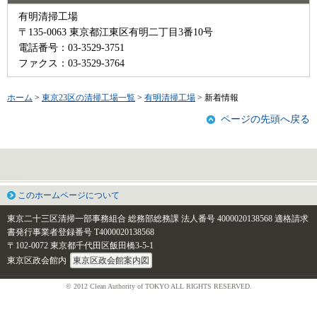
有明清掃工場
〒135-0063 東京都江東区有明二丁目3番10号
電話番号：03-3529-3751
ファクス：03-3529-3764
ホーム
>
東京23区の清掃工場一覧
>
有明清掃工場
> 新着情報
ページの先頭へ戻る
このホームページについて
東京二十三区清掃一部事務組合 総務部総務課
法人番号 4000020138568
適格請求
書発行事業者登録番号 T4000020138568
〒102-0072 東京都千代田区飯田橋3-5-1
東京区政会館内
東京区政会館案内図
© 2012 Clean Authority of TOKYO ALL RIGHTS RESERVED.