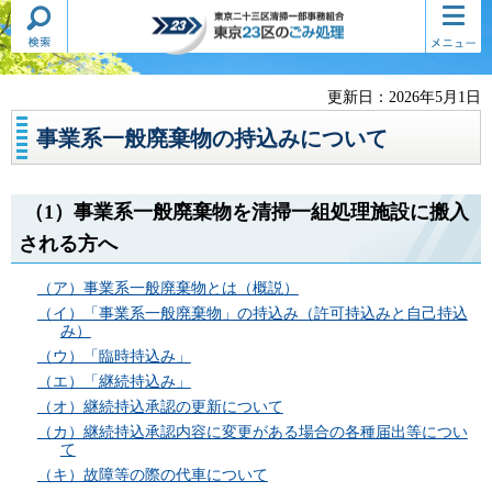
検索・
コンテ
東京二十三区清掃一部事務組合
共通メ
ンツメ
東京23区のごみ処理
ニュー
ニュー
更新日：2026年5月1日
事業系一般廃棄物の持込みについて
（1）事業系一般廃棄物を清掃一組処理施設に搬入
される方へ
（ア）事業系一般廃棄物とは（概説）
（イ）「事業系一般廃棄物」の持込み（許可持込みと自己持込
み）
（ウ）「臨時持込み」
（エ）「継続持込み」
（オ）継続持込承認の更新について
（カ）継続持込承認内容に変更がある場合の各種届出等につい
て
（キ）故障等の際の代車について