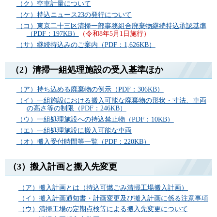
（ク）空車計量について
（ケ）持込ニュース23の発行について
（コ）東京二十三区清掃一部事務組合廃棄物継続持込承認基準
（PDF：197KB）
（令和8年5月1日施行）
（サ）継続持込みのご案内（PDF：1,626KB）
（2）清掃一組処理施設の受入基準ほか
（ア）持ち込める廃棄物の例示（PDF：306KB）
（イ）一組施設における搬入可能な廃棄物の形状・寸法、車両
の高さ等の制限（PDF：246KB）
（
ウ）一組処理施設への持込禁止物（PDF：10KB）
（
エ）一組処理施設に搬入可能な車両
（オ）搬入受付時間等一覧（PDF：220KB）
（3）搬入計画と搬入先変更
（ア）搬入計画とは（持込可燃ごみ清掃工場搬入計画）
（イ）搬入計画通知書・計画変更及び搬入計画に係る注意事項
（ウ）清掃工場の定期点検等による搬入先変更について