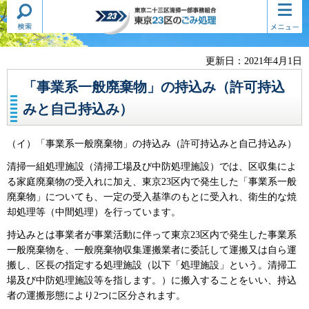
検索・
コンテ
東京二十三区清掃一部事務組合
共通メ
ンツメ
東京23区のごみ処理
ニュー
ニュー
更新日：2021年4月1日
「事業系一般廃棄物」の持込み（許可持込
みと自己持込み）
（イ）「事業系一般廃棄物」の持込み（許可持込みと自己持込み）
清掃一組処理施設（清掃工場及び中防処理施設）では、区収集によ
る家庭廃棄物の受入れに加え、東京23区内で発生した「事業系一般
廃棄物」についても、一定の受入基準のもとに受入れ、衛生的な焼
却処理等（中間処理）を行っています。
持込みとは事業者が事業活動に伴って東京23区内で発生した事業系
一般廃棄物を、一般廃棄物収集運搬業者に委託して運搬又は自ら運
搬し、区長の指定する処理施設（以下「処理施設」という。清掃工
場及び中防処理施設等を指します。）に搬入することをいい、持込
者の運搬形態により2つに区分されます。