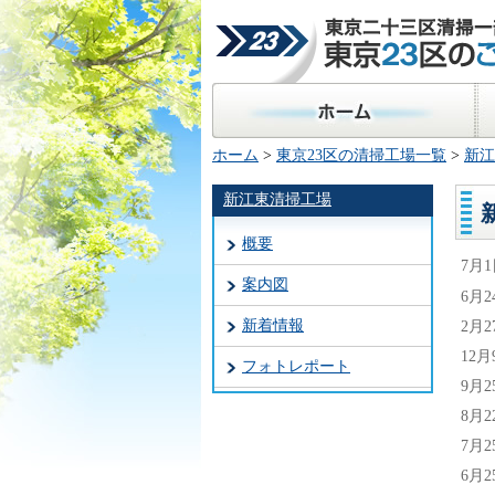
東京二十三区清掃一部事
23区のごみ処理
ホーム
区
ホーム
>
東京23区の清掃工場一覧
>
新江
新江東清掃工場
概要
7月
案内図
6月2
新着情報
2月2
12月
フォトレポート
9月2
8月2
7月2
6月2