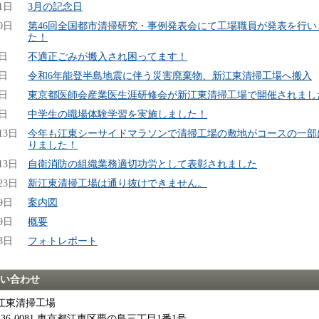
1日
3月の記念日
0日
第46回全国都市清掃研究・事例発表会にて工場職員が発表を行い
た！
7日
不適正ごみが搬入され困ってます！
7日
令和6年能登半島地震に伴う災害廃棄物、新江東清掃工場へ搬入
7日
東京都医師会産業医生涯研修会が新江東清掃工場で開催されまし
7日
中学生の職場体験学習を実施しました！
13日
今年も江東シーサイドマラソンで清掃工場の敷地がコースの一部
りました！
13日
自衛消防の組織業務適切功労として表彰されました
23日
新江東清掃工場は通り抜けできません。
9日
案内図
9日
概要
3日
フォトレポート
い合わせ
江東清掃工場
136-0081 東京都江東区夢の島三丁目1番1号