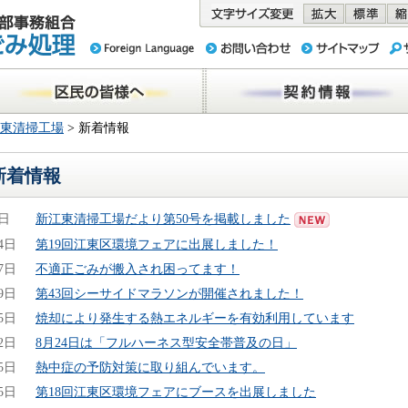
務組合 東京
民の皆様へ
契約情報
東清掃工場
> 新着情報
新着情報
1日
新江東清掃工場だより第50号を掲載しました
4日
第19回江東区環境フェアに出展しました！
7日
不適正ごみが搬入され困ってます！
9日
第43回シーサイドマラソンが開催されました！
5日
焼却により発生する熱エネルギーを有効利用しています
2日
8月24日は「フルハーネス型安全帯普及の日」
5日
熱中症の予防対策に取り組んでいます。
5日
第18回江東区環境フェアにブースを出展しました