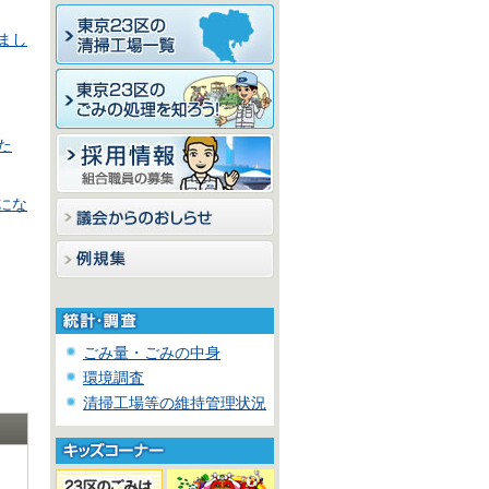
まし
た
にな
ごみ量・ごみの中身
環境調査
清掃工場等の維持管理状況