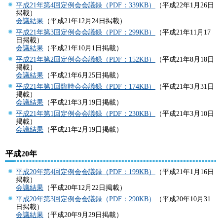
平成21年第4回定例会会議録（PDF：339KB）
（平成22年1月26日
掲載）
会議結果
（平成21年12月24日掲載）
平成21年第3回定例会会議録（PDF：299KB）
（平成21年11月17
日掲載）
会議結果
（平成21年10月1日掲載）
平成21年第2回定例会会議録（PDF：152KB）
（平成21年8月18日
掲載）
会議結果
（平成21年6月25日掲載）
平成21年第1回臨時会会議録（PDF：174KB）
（平成21年3月31日
掲載）
会議結果
（平成21年3月19日掲載）
平成21年第1回定例会会議録（PDF：230KB）
（平成21年3月10日
掲載）
会議結果
（平成21年2月19日掲載）
平成20年
平成20年第4回定例会会議録（PDF：199KB）
（平成21年1月16日
掲載）
会議結果
（平成20年12月22日掲載）
平成20年第3回定例会会議録（PDF：290KB）
（平成20年10月31
日掲載）
会議結果
（平成20年9月29日掲載）