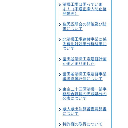
清掃工場は困っていま
す！（不適正搬入防止啓
発動画）
住民説明会の開催及び結
果について
北清掃工場建替事業に係
る費用対効果分析結果に
ついて
世田谷清掃工場建替計画
がまとまりました
世田谷清掃工場建替事業
環境影響評価について
東京二十三区清掃一部事
務組合職員の懲戒処分の
公表について
歳入歳出決算審査意見書
について
特許権の取得について