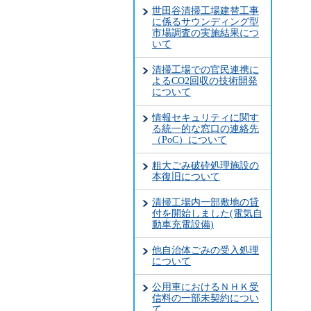
世田谷清掃工場建替工事
に係るサウンディング型
市場調査の実施結果につ
いて
清掃工場での官民連携に
よるCO2回収の技術開発
について
情報セキュリティに関す
る統一的な窓口の連絡先
（PoC）について
粗大ごみ破砕処理施設の
本復旧について
清掃工場内一部敷地の貸
付を開始しました(電気自
動車充電設備)
他自治体ごみの受入処理
について
公用車におけるＮＨＫ受
信料の一部未契約につい
て