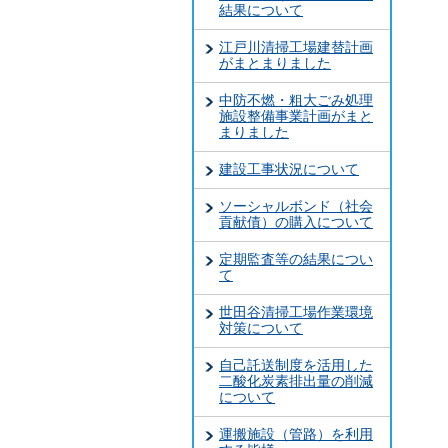
結果について
江戸川清掃工場建替計画
がまとまりました
中防不燃・粗大ごみ処理
施設整備事業計画がまと
まりました
建設工事状況について
ソーシャルボンド（社会
貢献債）の購入について
定期監査等の結果につい
て
世田谷清掃工場作業環境
対策について
自己託送制度を活用した
二酸化炭素排出量の削減
について
運搬施設（管路）を利用