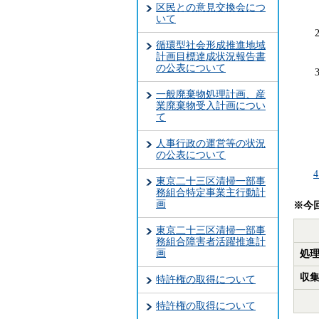
区民との意見交換会につ
いて
循環型社会形成推進地域
計画目標達成状況報告書
の公表について
一般廃棄物処理計画、産
業廃棄物受入計画につい
て
人事行政の運営等の状況
の公表について
東京二十三区清掃一部事
務組合特定事業主行動計
画
※今
東京二十三区清掃一部事
務組合障害者活躍推進計
画
処
収集
特許権の取得について
特許権の取得について