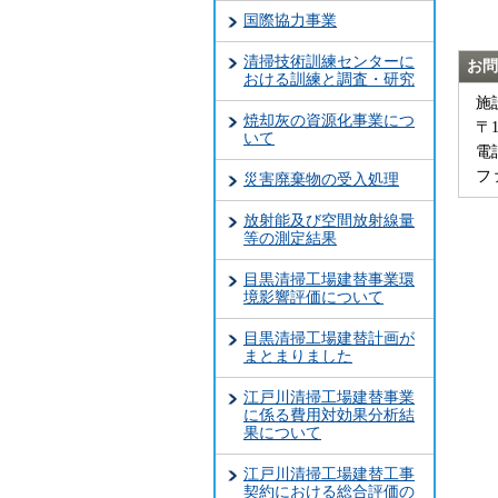
国際協力事業
清掃技術訓練センターに
お問
おける訓練と調査・研究
施
焼却灰の資源化事業につ
〒
いて
電話
ファ
災害廃棄物の受入処理
放射能及び空間放射線量
等の測定結果
目黒清掃工場建替事業環
境影響評価について
目黒清掃工場建替計画が
まとまりました
江戸川清掃工場建替事業
に係る費用対効果分析結
果について
江戸川清掃工場建替工事
契約における総合評価の