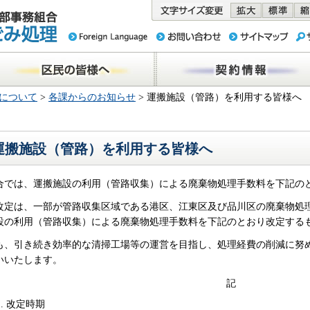
務組合 東京
民の皆様へ
契約情報
について
>
各課からのお知らせ
> 運搬施設（管路）を利用する皆様へ
運搬施設（管路）を利用する皆様へ
合では、運搬施設の利用（管路収集）による廃棄物処理手数料を下記の
改定は、一部が管路収集区域である港区、江東区及び品川区の廃棄物処
設の利用（管路収集）による廃棄物処理手数料を下記のとおり改定する
も、引き続き効率的な清掃工場等の運営を目指し、処理経費の削減に努
いいたします。
記
改定時期