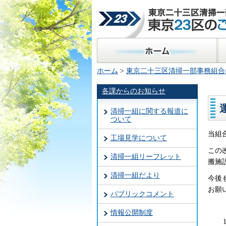
東京二十三区清掃一部事
23区のごみ処理
ホーム
区
ホーム
>
東京二十三区清掃一部事務組合
各課からのお知らせ
清掃一組に関する報道に
ついて
当組
工場見学について
この
清掃一組リーフレット
搬施
清掃一組だより
今後
お願
パブリックコメント
情報公開制度