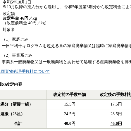
令和5年10月1日
※10月以降の投入分から適用し、令和5年度第3期分から改定料金に
改定額
改定料金 46円／kg
（改定前料金 40円／kg）
対象者
（1）家庭ごみ
一日平均十キログラムを超える量の家庭廃棄物又は臨時に家庭廃棄物
（2）事業系ごみ
事業系一般廃棄物又は一般廃棄物とあわせて処理する産業廃棄物を排
4.廃棄物処理手数料について
回の改定内容
改定前の手数料額
改定後の手数料
理処分（清掃一組）
15.5円
17.5円
運搬（23区）
24.5円
28.5円
合計
40.0円
46.0円