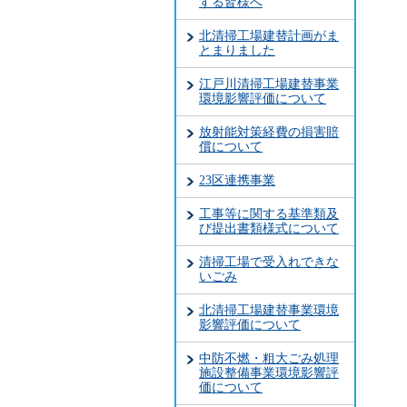
する皆様へ
北清掃工場建替計画がま
とまりました
江戸川清掃工場建替事業
環境影響評価について
放射能対策経費の損害賠
償について
23区連携事業
工事等に関する基準類及
び提出書類様式について
清掃工場で受入れできな
いごみ
北清掃工場建替事業環境
影響評価について
中防不燃・粗大ごみ処理
施設整備事業環境影響評
価について