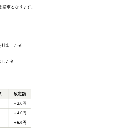
よる請求となります。
を排出した者
出した者
額
改定額
＋2.0円
＋4.0円
＋6.0円