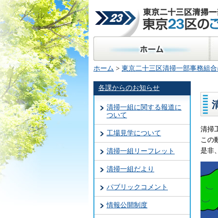
東京二十三区清掃一部事
23区のごみ処理
ホーム
区
ホーム
>
東京二十三区清掃一部事務組合
各課からのお知らせ
清掃一組に関する報道に
ついて
清掃
工場見学について
この
是非
清掃一組リーフレット
清掃一組だより
パブリックコメント
情報公開制度