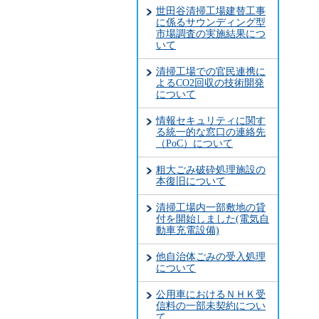
世田谷清掃工場建替工事
に係るサウンディング型
市場調査の実施結果につ
いて
清掃工場での官民連携に
よるCO2回収の技術開発
について
情報セキュリティに関す
る統一的な窓口の連絡先
（PoC）について
粗大ごみ破砕処理施設の
本復旧について
清掃工場内一部敷地の貸
付を開始しました(電気自
動車充電設備)
他自治体ごみの受入処理
について
公用車におけるＮＨＫ受
信料の一部未契約につい
て