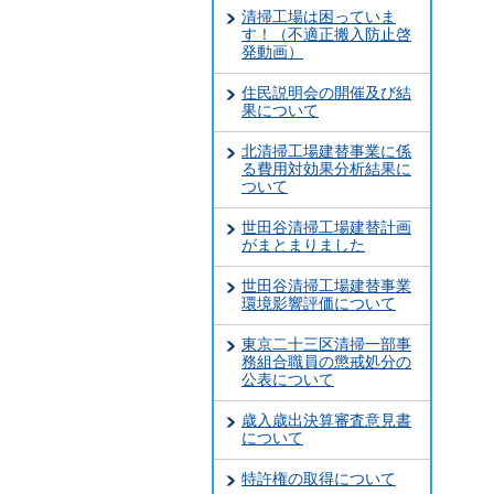
清掃工場は困っていま
す！（不適正搬入防止啓
発動画）
住民説明会の開催及び結
果について
北清掃工場建替事業に係
る費用対効果分析結果に
ついて
世田谷清掃工場建替計画
がまとまりました
世田谷清掃工場建替事業
環境影響評価について
東京二十三区清掃一部事
務組合職員の懲戒処分の
公表について
歳入歳出決算審査意見書
について
特許権の取得について