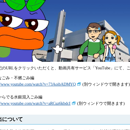
記のURLをクリックいただくと、動画共有サービス「YouTube」にて
なごみ・不燃ごみ編
://www.youtube.com/watch?v=73AoibADMYQ
(別ウィンドウで開きます)
からでる水銀混入ごみ編
://www.youtube.com/watch?v=aRCuz6kbdcI
(別ウィンドウで開きます)
出について