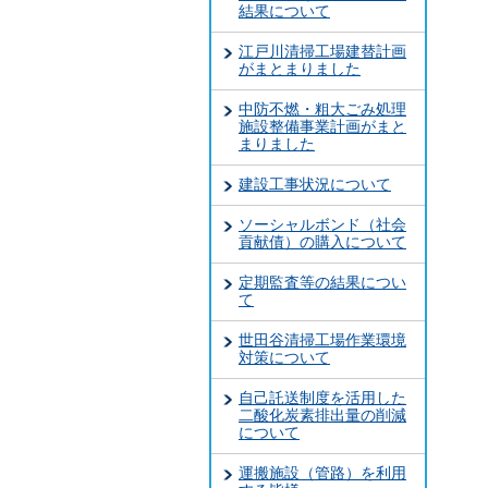
結果について
江戸川清掃工場建替計画
がまとまりました
中防不燃・粗大ごみ処理
施設整備事業計画がまと
まりました
建設工事状況について
ソーシャルボンド（社会
貢献債）の購入について
定期監査等の結果につい
て
世田谷清掃工場作業環境
対策について
自己託送制度を活用した
二酸化炭素排出量の削減
について
運搬施設（管路）を利用