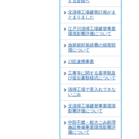
する皆様へ
北清掃工場建替計画がま
とまりました
江戸川清掃工場建替事業
環境影響評価について
放射能対策経費の損害賠
償について
23区連携事業
工事等に関する基準類及
び提出書類様式について
清掃工場で受入れできな
いごみ
北清掃工場建替事業環境
影響評価について
中防不燃・粗大ごみ処理
施設整備事業環境影響評
価について