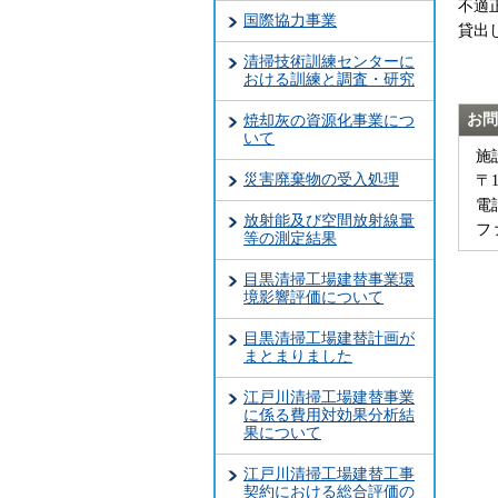
不適
国際協力事業
貸出
清掃技術訓練センターに
おける訓練と調査・研究
お問
焼却灰の資源化事業につ
いて
施
災害廃棄物の受入処理
〒
電話
放射能及び空間放射線量
ファ
等の測定結果
目黒清掃工場建替事業環
境影響評価について
目黒清掃工場建替計画が
まとまりました
江戸川清掃工場建替事業
に係る費用対効果分析結
果について
江戸川清掃工場建替工事
契約における総合評価の