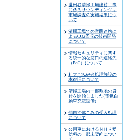
世田谷清掃工場建替工事
に係るサウンディング型
市場調査の実施結果につ
いて
清掃工場での官民連携に
よるCO2回収の技術開発
について
情報セキュリティに関す
る統一的な窓口の連絡先
（PoC）について
粗大ごみ破砕処理施設の
本復旧について
清掃工場内一部敷地の貸
付を開始しました(電気自
動車充電設備)
他自治体ごみの受入処理
について
公用車におけるＮＨＫ受
信料の一部未契約につい
て