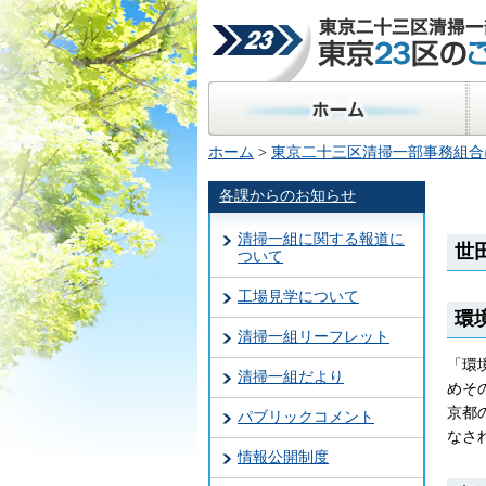
東京二十三区清掃一部事
23区のごみ処理
ホーム
区
ホーム
>
東京二十三区清掃一部事務組合
各課からのお知らせ
清掃一組に関する報道に
世
ついて
工場見学について
環
清掃一組リーフレット
「環
清掃一組だより
めそ
京都
パブリックコメント
なさ
情報公開制度