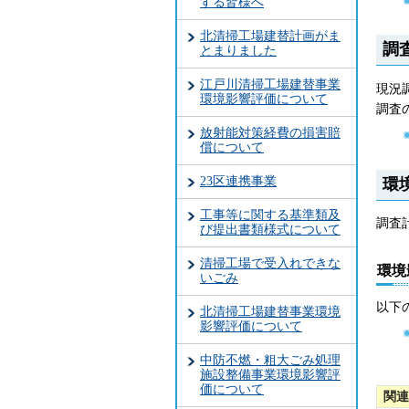
する皆様へ
北清掃工場建替計画がま
調
とまりました
江戸川清掃工場建替事業
現況
環境影響評価について
調査
放射能対策経費の損害賠
償について
23区連携事業
環
工事等に関する基準類及
調査
び提出書類様式について
清掃工場で受入れできな
環境
いごみ
以下
北清掃工場建替事業環境
影響評価について
中防不燃・粗大ごみ処理
施設整備事業環境影響評
価について
関連