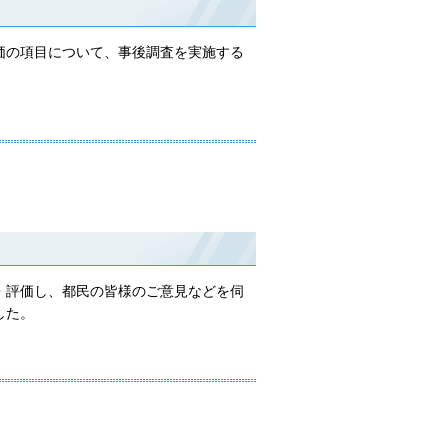
）
価の項目について、事後調査を実施する
）
・評価し、都民の皆様のご意見などを伺
した。