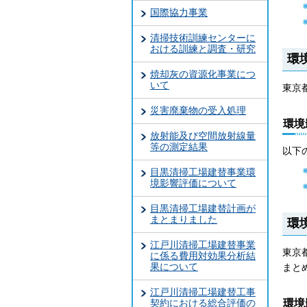
国際協力事業
清掃技術訓練センターに
おける訓練と調査・研究
環
焼却灰の資源化事業につ
いて
東京
災害廃棄物の受入処理
環境
放射能及び空間放射線量
等の測定結果
以下
目黒清掃工場建替事業環
境影響評価について
目黒清掃工場建替計画が
まとまりました
環
江戸川清掃工場建替事業
東京
に係る費用対効果分析結
果について
まと
江戸川清掃工場建替工事
環境
契約における総合評価の