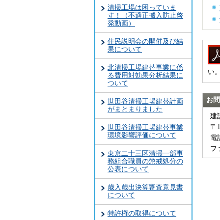
清掃工場は困っていま
す！（不適正搬入防止啓
発動画）
住民説明会の開催及び結
果について
北清掃工場建替事業に係
い
る費用対効果分析結果に
ついて
お問
世田谷清掃工場建替計画
がまとまりました
建
〒
世田谷清掃工場建替事業
環境影響評価について
電話
ファ
東京二十三区清掃一部事
務組合職員の懲戒処分の
公表について
歳入歳出決算審査意見書
について
特許権の取得について